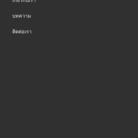
เกี่ยวกับเรา
o
e
i
r
k
n
a
บทความ
m
ติดต่อเรา