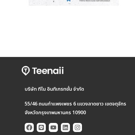
บริษัท ทีไน อินทิเกรทชั่น จำกัด
55/46 ถนนกำแพงเพชร 6 แขวงลาดยาว เขตจตุจักร
จังหวัดกรุงเทพมหานคร 10900
F
L
Y
L
I
a
i
o
i
n