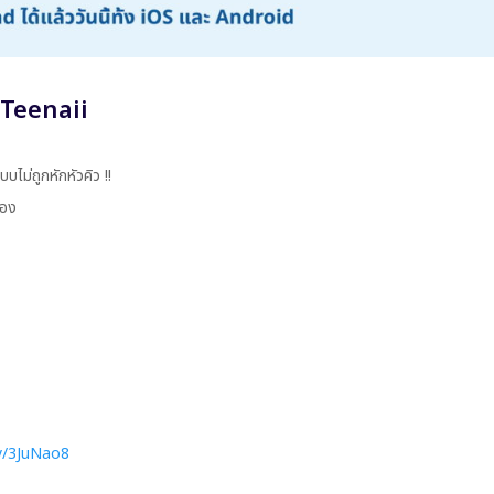
ย Teenaii
ไม่ถูกหักหัวคิว !!
เอง
ly/3JuNao8